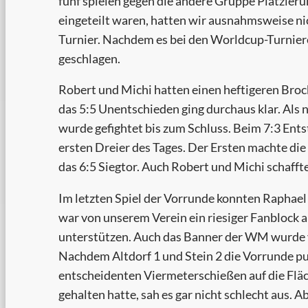
fünf spielen gegen die andere Gruppe Platzier
eingeteilt waren, hatten wir ausnahmsweise nic
Turnier. Nachdem es bei den Worldcup-Turnier
geschlagen.
Robert und Michi hatten einen heftigeren Broc
das 5:5 Unentschieden ging durchaus klar. Als 
wurde gefightet bis zum Schluss. Beim 7:3 Ent
ersten Dreier des Tages. Der Ersten machte di
das 6:5 Siegtor. Auch Robert und Michi schafft
Im letzten Spiel der Vorrunde konnten Raphael
war von unserem Verein ein riesiger Fanblock a
unterstützen. Auch das Banner der WM wurde v
Nachdem Altdorf 1 und Stein 2 die Vorrunde p
entscheidenten Viermeterschießen auf die Fläc
gehalten hatte, sah es gar nicht schlecht aus.