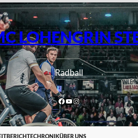
C LOHENGRIN ST
Radball
Facebook
YouTube
Instagram
IT
BERICHTE
CHRONIK
ÜBER UNS