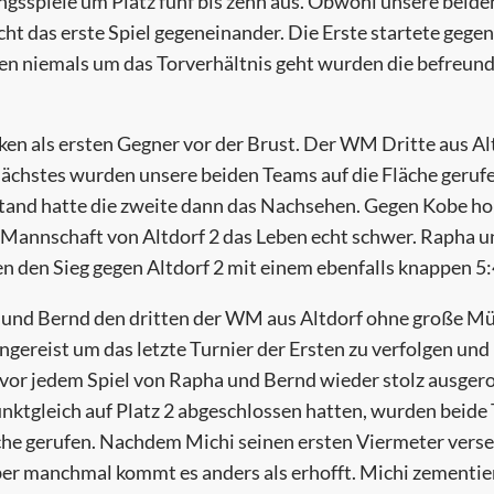
ungsspiele um Platz fünf bis zehn aus. Obwohl unsere beid
ht das erste Spiel gegeneinander. Die Erste startete gege
en niemals um das Torverhältnis geht wurden die befreun
ken als ersten Gegner vor der Brust. Der WM Dritte aus A
nächstes wurden unsere beiden Teams auf die Fläche gerufe
stand hatte die zweite dann das Nachsehen. Gegen Kobe h
e Mannschaft von Altdorf 2 das Leben echt schwer. Rapha u
en den Sieg gegen Altdorf 2 mit einem ebenfalls knappen 5:
 und Bernd den dritten der WM aus Altdorf ohne große Müh
ngereist um das letzte Turnier der Ersten zu verfolgen un
or jedem Spiel von Rapha und Bernd wieder stolz ausgerol
unktgleich auf Platz 2 abgeschlossen hatten, wurden beid
he gerufen. Nachdem Michi seinen ersten Viermeter verse
 Aber manchmal kommt es anders als erhofft. Michi zementie