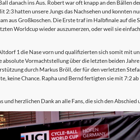
 Ball danach ins Aus. Robert war oft knapp an den Bällen d
Mit 2:3 hatten unsere Jungs das Nachsehen und konnten nur
am aus Großkoschen. Die Erste traf im Halbfinale auf die
etzten Worldcup wieder auszumerzen, oder weil sie einfach 
tdorf 1 die Nase vorn und qualifizierten sich somit mit un
 absolute Vormachtstellung über die letzten beiden Jahre
rstützung durch Markus Bröll, der für den verletzten Ste
, keine Chance. Rapha und Bernd fertigten sie mit 7:2 ab
 und herzlichen Dank an alle Fans, die sich den Abschied 