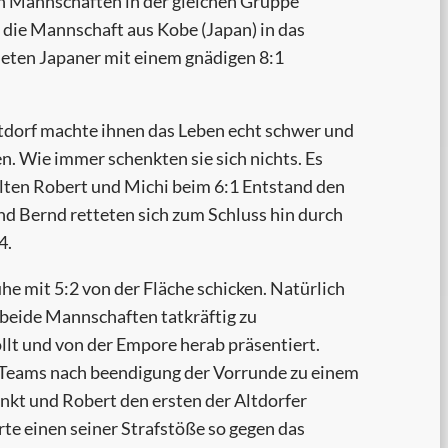
en Mannschaften in der gleichen Gruppe
n die Mannschaft aus Kobe (Japan) in das
deten Japaner mit einem gnädigen 8:1
ltdorf machte ihnen das Leben echt schwer und
n. Wie immer schenkten sie sich nichts. Es
olten Robert und Michi beim 6:1 Entstand den
nd Bernd retteten sich zum Schluss hin durch
4.
e mit 5:2 von der Fläche schicken. Natürlich
d beide Mannschaften tatkräftig zu
lt und von der Empore herab präsentiert.
e Teams nach beendigung der Vorrunde zu einem
nkt und Robert den ersten der Altdorfer
rte einen seiner Strafstöße so gegen das