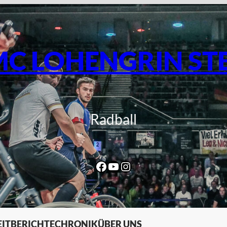
C LOHENGRIN ST
Radball
Facebook
YouTube
Instagram
IT
BERICHTE
CHRONIK
ÜBER UNS