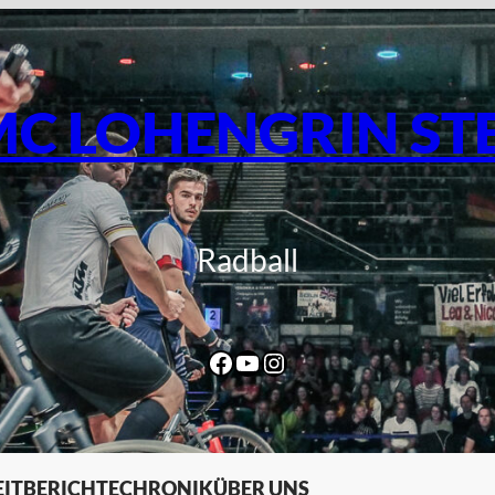
C LOHENGRIN ST
Radball
Facebook
YouTube
Instagram
IT
BERICHTE
CHRONIK
ÜBER UNS