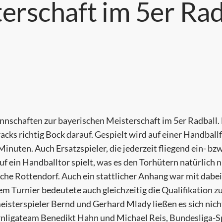
erschaft im 5er Rad
nschaften zur bayerischen Meisterschaft im 5er Radball. 
acks richtig Bock darauf. Gespielt wird auf einer Handbal
 Minuten. Auch Ersatzspieler, die jederzeit fliegend ein- 
uf ein Handballtor spielt, was es den Torhütern natürlich n
he Rottendorf. Auch ein stattlicher Anhang war mit dabei
sem Turnier bedeutete auch gleichzeitig die Qualifikation 
eisterspieler Bernd und Gerhard Mlady ließen es sich nic
nligateam Benedikt Hahn und Michael Reis, Bundesliga-S