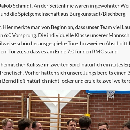
kob Schmidt. An der Seitenlinie waren in gewohnter Weis
 und die Spielgemeinschaft aus Burgkunstadt/Bischberg.
. Hier merkte man von Beginn an, dass unser Team viel Lau
ren 6:0 Vorsprung. Die individuelle Klasse unserer Mannsc
 teilweise schön herausgespielte Tore. Im zweiten Abschnit
ein Tor zu, so dass es am Ende 7:0 für den RMC stand.
eimischer Kulisse im zweiten Spiel natürlich ein gutes Erg
 frenetisch. Vorher hatten sich unsere Jungs bereits einen 
ernd ließ natürlich nicht locker und erzielte zwei weiter