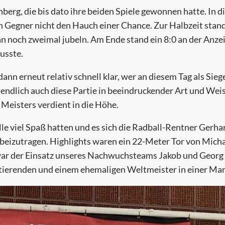
berg, die bis dato ihre beiden Spiele gewonnen hatte. In 
 Gegner nicht den Hauch einer Chance. Zur Halbzeit stand e
noch zweimal jubeln. Am Ende stand ein 8:0 an der Anzei
usste.
ann erneut relativ schnell klar, wer an diesem Tag als Sieg
sendlich auch diese Partie in beeindruckender Art und Wei
 Meisters verdient in die Höhe.
alle viel Spaß hatten und es sich die Radball-Rentner Gerh
 beizutragen. Highlights waren ein 22-Meter Tor von Mich
war der Einsatz unseres Nachwuchsteams Jakob und Georg S
tierenden und einem ehemaligen Weltmeister in einer Ma