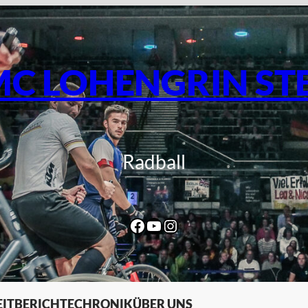
C LOHENGRIN ST
Radball
Facebook
YouTube
Instagram
IT
BERICHTE
CHRONIK
ÜBER UNS