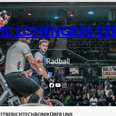
C LOHENGRIN ST
Radball
Facebook
YouTube
Instagram
IT
BERICHTE
CHRONIK
ÜBER UNS